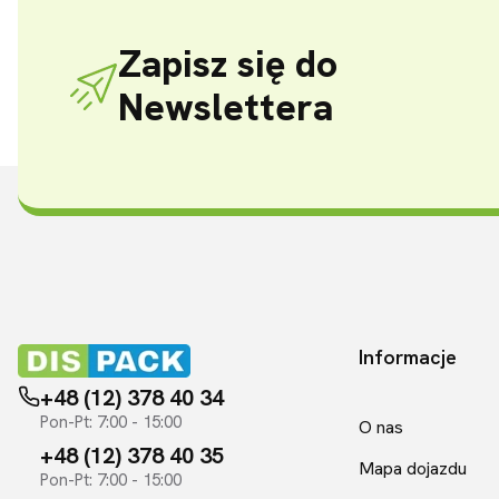
Zapisz się do
Newslettera
Informacje
Linki w sto
+48 (12) 378 40 34
Pon-Pt: 7:00 - 15:00
O nas
+48 (12) 378 40 35
Mapa dojazdu
Pon-Pt: 7:00 - 15:00