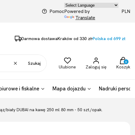
PLN
Pomoc
Powered by
Translate
Darmowa dostawa
Kraków od 330 zł
Polska od 699 zł
Produkty
Wyczyść
Szukaj
Ulubione
Zaloguj się
Koszyk
biurowe i fiskalne
Mapa dojazdu
Nadruki person
ąz/biały DUBAI na kawę 250 ml 80 mm - 50 szt./opak.