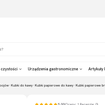
 czystości
Urządzenia gastronomiczne
Artykuły 
apojów
Kubki do kawy
Kubki papierowe do kawy
Kubki papierowe br
5.00
(Oceny: 1 Recenzje: 0)