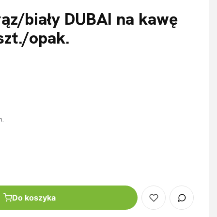
ąz/biały DUBAI na kawę
zt./opak.
m.
Do koszyka