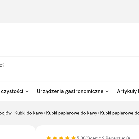
 czystości
Urządzenia gastronomiczne
Artykuły 
apojów
Kubki do kawy
Kubki papierowe do kawy
Kubki papierowe do
5.00
(Oceny: 2 Recenzje: 0)