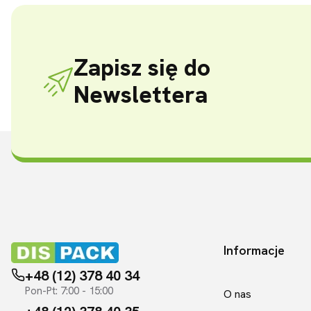
Zapisz się do
Newslettera
Informacje
Linki w sto
+48 (12) 378 40 34
Pon-Pt: 7:00 - 15:00
O nas