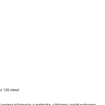
iż 120 minut
zawiera informację o materiale, z którego został wykonany