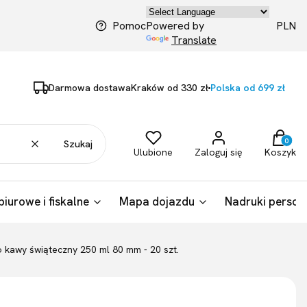
PLN
Pomoc
Powered by
Translate
Darmowa dostawa
Kraków od 330 zł
Polska od 699 zł
Produkty
Wyczyść
Szukaj
Ulubione
Zaloguj się
Koszyk
biurowe i fiskalne
Mapa dojazdu
Nadruki person
 kawy świąteczny 250 ml 80 mm - 20 szt.