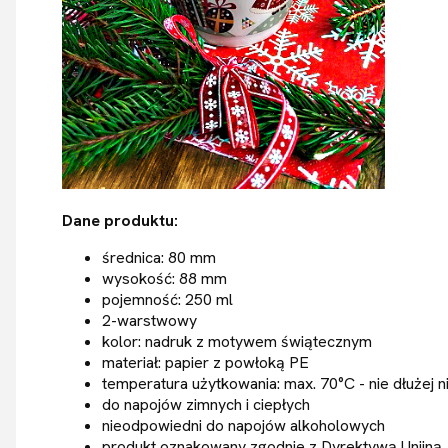
Dane produktu:
średnica: 80 mm
wysokość: 88 mm
pojemność: 250 ml
2-warstwowy
kolor: nadruk z motywem świątecznym
materiał: papier z powłoką PE
temperatura użytkowania: max. 70°C - nie dłużej n
do napojów zimnych i ciepłych
nieodpowiedni do napojów alkoholowych
produkt oznakowany zgodnie z Dyrektywą Unijną, 