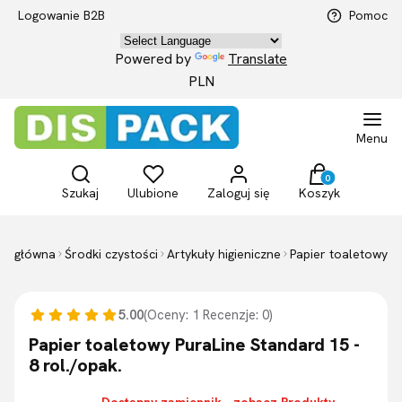
Logowanie B2B
Pomoc
Powered by
Translate
PLN
Menu
Otwórz wyszukiwarkę
Produkty w kosz
Szukaj
Ulubione
Zaloguj się
Koszyk
na główna
Środki czystości
Artykuły higieniczne
Papier toaletowy
5.00
(Oceny: 1 Recenzje: 0)
Papier toaletowy PuraLine Standard 15 -
8 rol./opak.