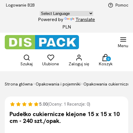
Logowanie B2B
Pomoc
Powered by
Translate
PLN
Menu
Otwórz wyszukiwarkę
Produkty w kosz
Szukaj
Ulubione
Zaloguj się
Koszyk
Strona główna
Opakowania i pojemniki
Opakowania cukiernicze
5.00
(Oceny: 1 Recenzje: 0)
Pudełko cukiernicze klejone 15 x 15 x 10
cm - 240 szt./opak.