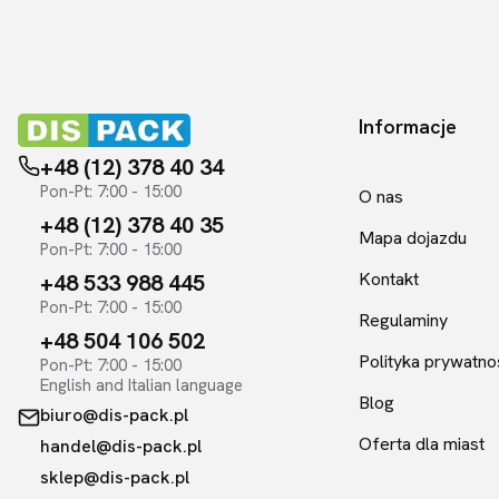
Informacje
Linki w sto
+48 (12) 378 40 34
Pon-Pt: 7:00 - 15:00
O nas
+48 (12) 378 40 35
Mapa dojazdu
Pon-Pt: 7:00 - 15:00
Kontakt
+48 533 988 445
Pon-Pt: 7:00 - 15:00
Regulaminy
+48 504 106 502
Polityka prywatno
Pon-Pt: 7:00 - 15:00
English and Italian language
Blog
biuro@dis-pack.pl
Oferta dla miast
handel@dis-pack.pl
sklep@dis-pack.pl