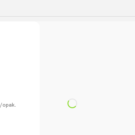
a sałatkę - 50 szt./opak.