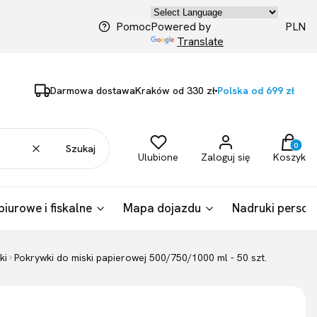
PLN
Pomoc
Powered by
Translate
Darmowa dostawa
Kraków od 330 zł
Polska od 699 zł
Produkty
Wyczyść
Szukaj
Ulubione
Zaloguj się
Koszyk
biurowe i fiskalne
Mapa dojazdu
Nadruki person
ki
Pokrywki do miski papierowej 500/750/1000 ml - 50 szt.