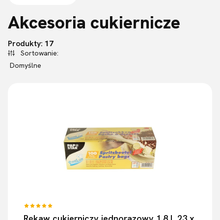
Akcesoria cukiernicze
Lista produktów
Produkty:
17
Sortowanie:
Domyślne
Rękaw cukierniczy jednorazowy 1,8 L 23 x