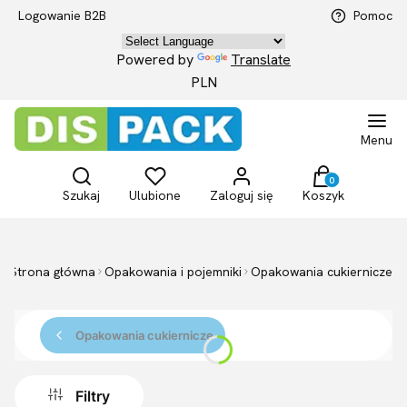
Logowanie B2B
Pomoc
Powered by
Translate
PLN
Menu
Otwórz wyszukiwarkę
Produkty w kosz
Szukaj
Ulubione
Zaloguj się
Koszyk
Strona główna
Opakowania i pojemniki
Opakowania cukiernicze
Opakowania cukiernicze
Filtry