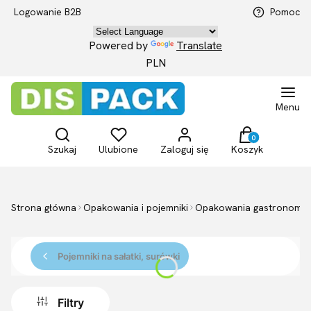
Logowanie B2B
Pomoc
Powered by
Translate
PLN
Menu
Otwórz wyszukiwarkę
Produkty w kosz
Szukaj
Ulubione
Zaloguj się
Koszyk
Strona główna
Opakowania i pojemniki
Opakowania gastronomia
Pojemniki na sałatki, surówki
Filtry