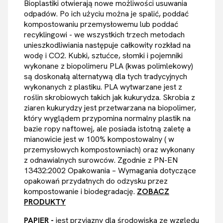
Bioplastiki otwierają nowe możliwości usuwania
odpadów. Po ich użyciu można je spalić, poddać
kompostowaniu przemysłowemu lub poddać
recyklingowi - we wszystkich trzech metodach
unieszkodliwiania następuje całkowity rozkład na
wodę i CO2. Kubki, sztućce, słomki i pojemniki
wykonane z biopolimeru PLA (kwas polimlekowy)
są doskonałą alternatywą dla tych tradycyjnych
wykonanych z plastiku. PLA wytwarzane jest z
roślin skrobiowych takich jak kukurydza. Skrobia z
ziaren kukurydzy jest przetwarzana na biopolimer,
który wyglądem przypomina normalny plastik na
bazie ropy naftowej, ale posiada istotną zaletę a
mianowicie jest w 100% kompostowalny ( w
przemysłowych kompostowniach) oraz wykonany
z odnawialnych surowców. Zgodnie z PN-EN
13432:2002 Opakowania – Wymagania dotyczące
opakowań przydatnych do odzysku przez
kompostowanie i biodegradację.
ZOBACZ
PRODUKTY
PAPIER -
jest przyjazny dla środowiska ze względu