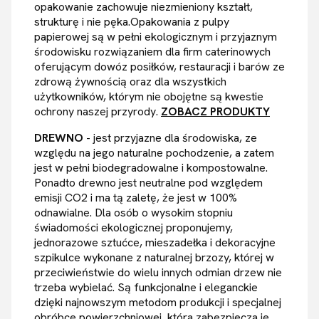
opakowanie zachowuje niezmieniony kształt,
strukturę i nie pęka.Opakowania z pulpy
papierowej są w pełni ekologicznym i przyjaznym
środowisku rozwiązaniem dla firm caterinowych
oferującym dowóz posiłków, restauracji i barów ze
zdrową żywnością oraz dla wszystkich
użytkowników, którym nie obojętne są kwestie
ochrony naszej przyrody.
ZOBACZ PRODUKTY
DREWNO
- jest przyjazne dla środowiska, ze
względu na jego naturalne pochodzenie, a zatem
jest w pełni biodegradowalne i kompostowalne.
Ponadto drewno jest neutralne pod względem
emisji CO2 i ma tą zaletę, że jest w 100%
odnawialne. Dla osób o wysokim stopniu
świadomości ekologicznej proponujemy,
jednorazowe sztućce, mieszadełka i dekoracyjne
szpikulce wykonane z naturalnej brzozy, której w
przeciwieństwie do wielu innych odmian drzew nie
trzeba wybielać. Są funkcjonalne i eleganckie
dzięki najnowszym metodom produkcji i specjalnej
obróbce powierzchniowej, która zabezpiecza je