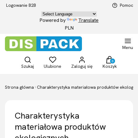
Logowanie B2B
Pomoc
Powered by
Translate
PLN
Menu
Otwórz wyszukiwarkę
Produkty w kosz
Szukaj
Ulubione
Zaloguj się
Koszyk
Strona główna
Charakterystyka materiałowa produktów ekologic
Charakterystyka
materiałowa produktów
ekologicznych