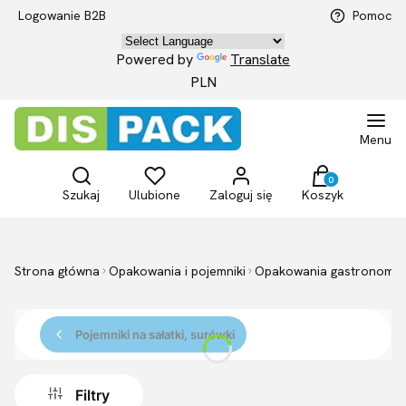
Logowanie B2B
Pomoc
Powered by
Translate
PLN
Menu
Otwórz wyszukiwarkę
Produkty w kosz
Szukaj
Ulubione
Zaloguj się
Koszyk
Strona główna
Opakowania i pojemniki
Opakowania gastronomia
Pojemniki na sałatki, surówki
Filtry