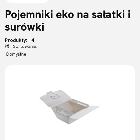
Pojemniki eko na sałatki i
surówki
Lista produktów
Produkty:
14
Sortowanie:
Domyślne