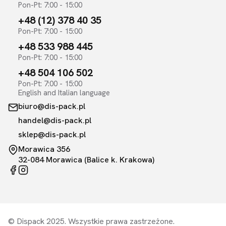
ruchu.
Pon-Pt: 7:00 - 15:00
Kubki i opakowania do napojów – od
+48 (12) 378 40 35
Pon-Pt: 7:00 - 15:00
kawy po smoothie
+48 533 988 445
W ofercie posiadamy rozbudowany asortyment
kubków i
opakowań do napojów
, który zaspokoi potrzeby każdego
Pon-Pt: 7:00 - 15:00
lokalu serwującego napoje. Oferujemy
kubki do kawy
+48 504 106 502
papierowe
dostępne są w pojemnościach od 100 ml do
Pon-Pt: 7:00 - 15:00
500 ml, w wersjach jedno- i dwuwarstwowych. Posiadamy
English and Italian language
zarówno klasyczne wzory w stonowanych kolorach, jak i
biuro@dis-pack.pl
bardziej wyraziste designy, które wyróżnią Twoją kawiarnię.
handel@dis-pack.pl
Do napojów zimnych – koktajli, smoothie, soków świeżo
sklep@dis-pack.pl
wyciskanych czy bubble tea – oferujemy
kubki do
Morawica 356
napojów zimnych
wykonane z przezroczystego PET lub
32-084 Morawica (Balice k. Krakowa)
ekologicznego PLA. Przezroczyste ścianki eksponują
kolorowe napoje i zachęcają klientów do zakupu.
Uzupełnieniem oferty są
butelki PET
i butelki na soki w
różnych pojemnościach, idealne dla producentów soków
tłoczonych na zimno, kombuchy czy lemoniady.
Opakowania ekologiczne i przepisy SUP –
© Dispack 2025. Wszystkie prawa zastrzeżone.