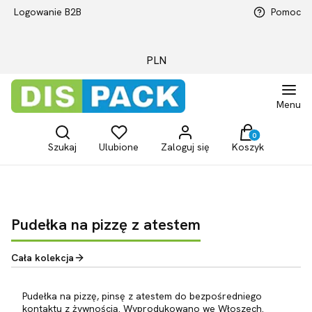
Logowanie B2B
Pomoc
PLN
Menu
Otwórz wyszukiwarkę
Produkty w kosz
Szukaj
Ulubione
Zaloguj się
Koszyk
Pudełka na pizzę z atestem
Cała kolekcja
Pudełka na pizzę, pinsę z atestem do bezpośredniego
kontaktu z żywnością. Wyprodukowano we Włoszech.