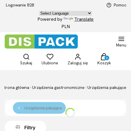
Logowanie B2B
Pomoc
Powered by
Translate
PLN
Menu
Otwórz wyszukiwarkę
Produkty w kosz
Szukaj
Ulubione
Zaloguj się
Koszyk
Strona główna
Urządzenia gastronomiczne
Urządzenia pakujące
Urządzenia pakujące
Filtry