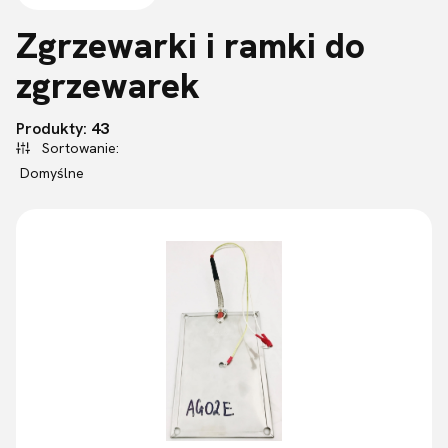
Zgrzewarki i ramki do
zgrzewarek
Lista produktów
Produkty:
43
Sortowanie:
Domyślne