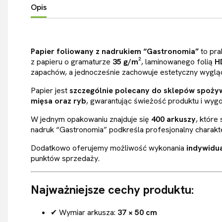
Opis
Papier foliowany z nadrukiem “Gastronomia”
to pra
z papieru o gramaturze
35 g/m²
, laminowanego folią
H
zapachów, a jednocześnie zachowuje estetyczny wygląd 
Papier jest
szczególnie polecany do sklepów spoż
mięsa oraz ryb
, gwarantując świeżość produktu i wyg
W jednym opakowaniu znajduje się
400 arkuszy
, które
nadruk “Gastronomia” podkreśla profesjonalny charakt
Dodatkowo oferujemy możliwość wykonania
indywidu
punktów sprzedaży.
Najważniejsze cechy produktu:
✔ Wymiar arkusza:
37 × 50 cm