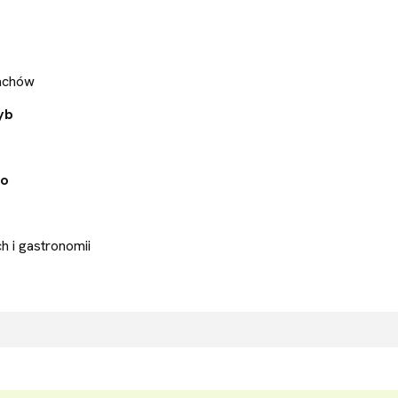
pachów
yb
go
 i gastronomii