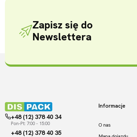
Zapisz się do
Newslettera
Informacje
Linki w sto
+48 (12) 378 40 34
Pon-Pt: 7:00 - 15:00
O nas
+48 (12) 378 40 35
Mapa dojazdu