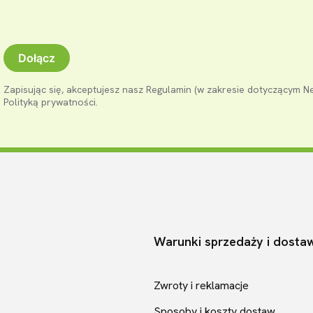
Dołącz
Zapisując się, akceptujesz nasz Regulamin (w zakresie dotyczącym N
Polityką prywatności.
Warunki sprzedaży i dosta
pce
Zwroty i reklamacje
Sposoby i koszty dostaw