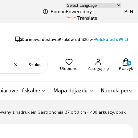
PLN
Pomoc
Powered by
Translate
Darmowa dostawa
Kraków od 330 zł
Polska od 699 zł
Produkty
Wyczyść
Szukaj
Ulubione
Zaloguj się
Koszyk
biurowe i fiskalne
Mapa dojazdu
Nadruki person
iowany z nadrukiem Gastronomia 37 x 50 cm - 400 arkuszy/opak