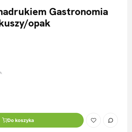
 nadrukiem Gastronomia
rkuszy/opak
m.
Do koszyka