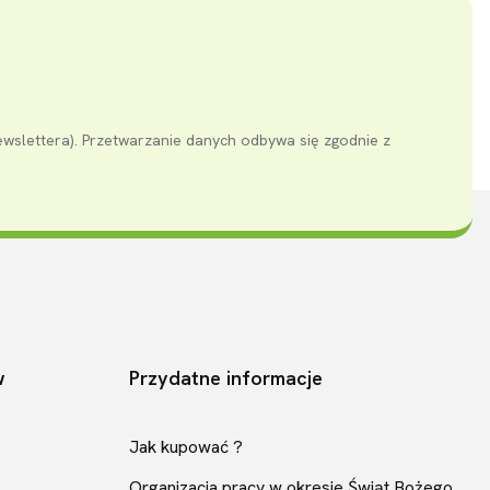
ewslettera). Przetwarzanie danych odbywa się zgodnie z
w
Przydatne informacje
Jak kupować ?
Organizacja pracy w okresie Świąt Bożego