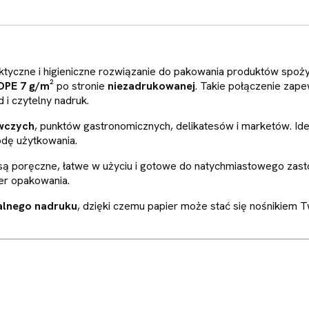
ktyczne i higieniczne rozwiązanie do pakowania produktów spo
DPE 7 g/m²
po stronie
niezadrukowanej
. Takie połączenie zape
i czytelny nadruk.
ywczych
, punktów gastronomicznych, delikatesów i marketów. Id
odę użytkowania.
 są poręczne, łatwe w użyciu i gotowe do natychmiastowego za
er opakowania.
alnego nadruku
, dzięki czemu papier może stać się nośnikiem 