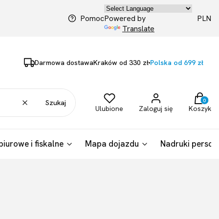
PLN
Pomoc
Powered by
Translate
Darmowa dostawa
Kraków od 330 zł
Polska od 699 zł
Produkty
Wyczyść
Szukaj
Ulubione
Zaloguj się
Koszyk
biurowe i fiskalne
Mapa dojazdu
Nadruki person